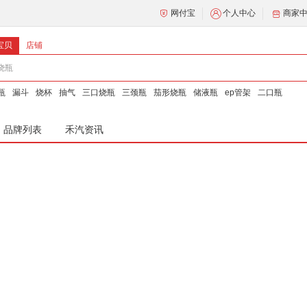
网付宝
个人中心
商家
宝贝
店铺
瓶
漏斗
烧杯
抽气
三口烧瓶
三颈瓶
茄形烧瓶
储液瓶
ep管架
二口瓶
品牌列表
禾汽资讯