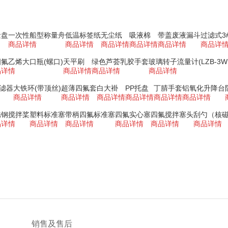
量盘
一次性船型称量舟
低温标签纸
无尘纸
吸液棉
带盖废液漏斗
过滤式3
商品详情
商品详情
商品详情
商品详情
商品详情
商品详
氟乙烯大口瓶(螺口)
天平刷
绿色芦荟乳胶手套
玻璃转子流量计(LZB-3W
品详情
商品详情
商品详情
商品详情
滤器
大铁环(带顶丝)
超薄四氟套
白大褂
PP托盘
丁腈手套
铝氧化升降台
商品详情
商品详情
商品详情
商品详情
商品详情
商品详情
锈钢搅拌桨
塑料标准塞
带柄四氟标准塞
四氟实心塞
四氟搅拌塞头
刮勺（核
品详情
商品详情
商品详情
商品详情
商品详情
商品详情
销售及售后