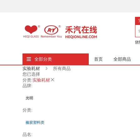
烧
≡
全部分类
首页
全部商品
实验耗材
所有商品
您已选择
分类:
实验耗材
品牌:
光明
分类:
沪产
橡胶塑料类
禾汽
品名:
金属制品类
其他